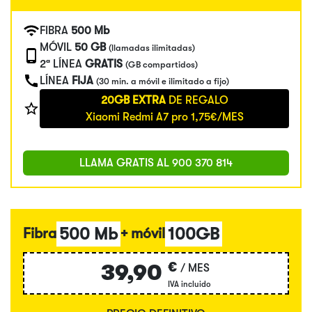
FIBRA
500 Mb
MÓVIL
50 GB
(llamadas ilimitadas)
2ª LÍNEA
GRATIS
(GB compartidos)
LÍNEA
FIJA
(30 min. a móvil e ilimitado a fijo)
20GB EXTRA
DE REGALO
Xiaomi Redmi A7 pro 1,75€/MES
LLAMA GRATIS AL
900 370 814
500 Mb
100GB
Fibra
+ móvil
€
39,90
/ MES
IVA incluido