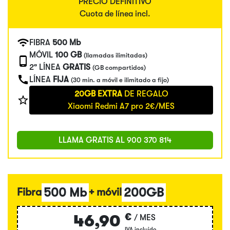
PRECIO DEFINITIVO
Cuota de línea incl.
FIBRA
500 Mb
MÓVIL
100 GB
(llamadas ilimitadas)
2ª LÍNEA
GRATIS
(GB compartidos)
LÍNEA
FIJA
(30 min. a móvil e ilimitado a fijo)
20GB EXTRA
DE REGALO
Xiaomi Redmi A7 pro 2€/MES
LLAMA GRATIS AL
900 370 814
500 Mb
200GB
Fibra
+ móvil
€
46,90
/ MES
IVA incluido