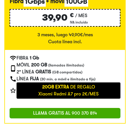
1Gbps
100GB
Fibra
+ móvil
€
39,90
/ MES
IVA incluido
3 meses, luego 49,90€/mes
Cuota línea incl.
FIBRA
1 Gb
MÓVIL
200 GB
(llamadas ilimitadas)
2ª LÍNEA
GRATIS
(GB compartidos)
LÍNEA
FIJA
(30 min. a móvil e ilimitado a fijo)
20GB EXTRA
DE REGALO
Xiaomi Redmi A7 pro 2€/MES
LLAMA GRATIS AL
900 370 814