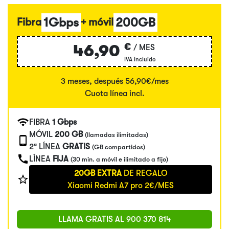
1Gbps
200GB
Fibra
+ móvil
€
46,90
/ MES
IVA incluido
3 meses, después 56,90€/mes
Cuota línea incl.
FIBRA
1 Gbps
MÓVIL
200 GB
(llamadas ilimitadas)
2ª LÍNEA
GRATIS
(GB compartidos)
LÍNEA
FIJA
(30 min. a móvil e ilimitado a fijo)
20GB EXTRA
DE REGALO
Xiaomi Redmi A7 pro 2€/MES
LLAMA GRATIS AL
900 370 814